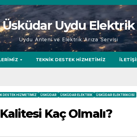
Üsküdar Uydu Elektrik
Uydu Anteni ve Elektrik Arıza Servisi
LERIMIZ
TEKNIK DESTEK HIZMETIMIZ
İLETIŞ
K DESTEK HIZMETIMIZ
ÜSKÜDAR
ÜSKÜDAR ELEKTRIK
ÜSKÜDAR ELEKTRIKCISI
Kalitesi Kaç Olmalı?