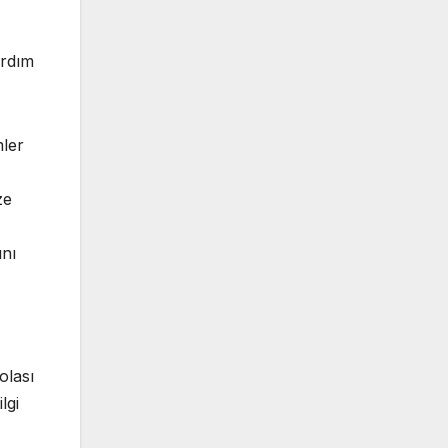
ardım
mler
ze
ını
olası
lgi