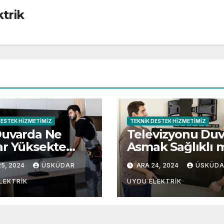
trik
DESTEK HIZMETIMIZ
TEKNIK DESTEK HIZMETIMIZ
Duvarda Ne
Televizyonu Duv
r Yüksekte
Asmak Sağlıklı 
lı?
5, 2024
ÜSKÜDAR
ARA 24, 2024
ÜSKÜD
LEKTRIK
UYDU ELEKTRIK