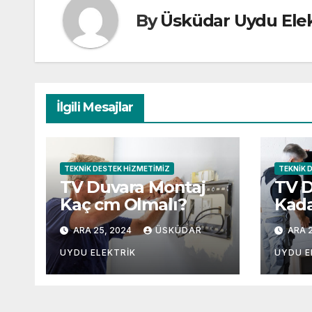
By
Üsküdar Uydu Elek
İlgili Mesajlar
TEKNIK DESTEK HIZMETIMIZ
TEKNIK 
TV Duvara Montaj
TV 
Kaç cm Olmalı?
Kada
Olma
ARA 25, 2024
ÜSKÜDAR
ARA 2
UYDU ELEKTRIK
UYDU E