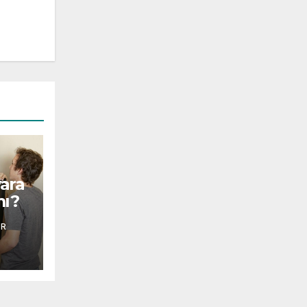
ara
mı?
AR