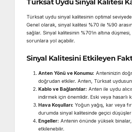
Türksat Uydu Sinyal Kalitesi K
Türksat uydu sinyal kalitesinin optimal seviyede 
Genel olarak, sinyal kalitesi %70 ile %90 arasınd
sağlar. Sinyal kalitesinin %70’in altına düşme
sorunlara yol açabilir.
Sinyal Kalitesini Etkileyen Fak
Anten Yönü ve Konumu:
Anteninizin doğr
doğrudan etkiler. Anten, Türksat uydusuna
Kablo ve Bağlantılar:
Anten ile uydu alıcıs
indirmek için önemlidir. Eski veya hasarlı ka
Hava Koşulları:
Yoğun yağış, kar veya fırtı
durumda sinyal kalitesinde geçici düşüşler 
Engeller:
Antenin önünde yüksek binalar, 
etkilenebilir.