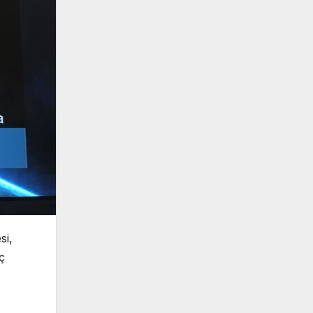
si,
ç