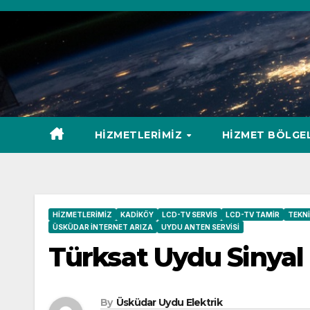
Skip
to
content
HIZMETLERIMIZ
HIZMET BÖLGE
HIZMETLERIMIZ
KADIKÖY
LCD-TV SERVIS
LCD-TV TAMIR
TEKNI
ÜSKÜDAR İNTERNET ARIZA
UYDU ANTEN SERVISI
Türksat Uydu Sinyal 
By
Üsküdar Uydu Elektrik