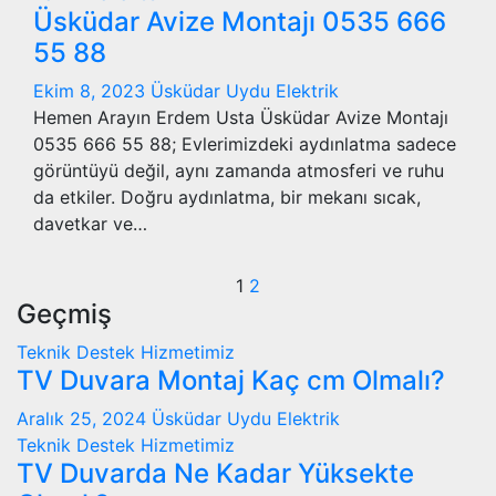
Üsküdar Avize Montajı 0535 666
55 88
Ekim 8, 2023
Üsküdar Uydu Elektrik
Hemen Arayın Erdem Usta Üsküdar Avize Montajı
0535 666 55 88; Evlerimizdeki aydınlatma sadece
görüntüyü değil, aynı zamanda atmosferi ve ruhu
da etkiler. Doğru aydınlatma, bir mekanı sıcak,
davetkar ve…
Yazı
1
2
Geçmiş
sayfalaması
Teknik Destek Hizmetimiz
TV Duvara Montaj Kaç cm Olmalı?
Aralık 25, 2024
Üsküdar Uydu Elektrik
Teknik Destek Hizmetimiz
TV Duvarda Ne Kadar Yüksekte