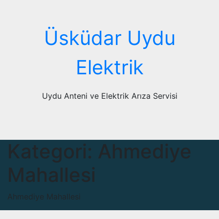
Skip
to
content
Üsküdar Uydu
Elektrik
Uydu Anteni ve Elektrik Arıza Servisi
Kategori:
Ahmediye
Mahallesi
Ahmediye Mahallesi