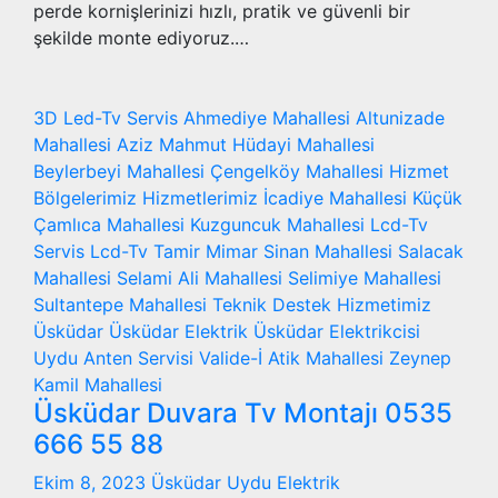
perde kornişlerinizi hızlı, pratik ve güvenli bir
şekilde monte ediyoruz.…
3D Led-Tv Servis
Ahmediye Mahallesi
Altunizade
Mahallesi
Aziz Mahmut Hüdayi Mahallesi
Beylerbeyi Mahallesi
Çengelköy Mahallesi
Hizmet
Bölgelerimiz
Hizmetlerimiz
İcadiye Mahallesi
Küçük
Çamlıca Mahallesi
Kuzguncuk Mahallesi
Lcd-Tv
Servis
Lcd-Tv Tamir
Mimar Sinan Mahallesi
Salacak
Mahallesi
Selami Ali Mahallesi
Selimiye Mahallesi
Sultantepe Mahallesi
Teknik Destek Hizmetimiz
Üsküdar
Üsküdar Elektrik
Üsküdar Elektrikcisi
Uydu Anten Servisi
Valide-İ Atik Mahallesi
Zeynep
Kamil Mahallesi
Üsküdar Duvara Tv Montajı 0535
666 55 88
Ekim 8, 2023
Üsküdar Uydu Elektrik