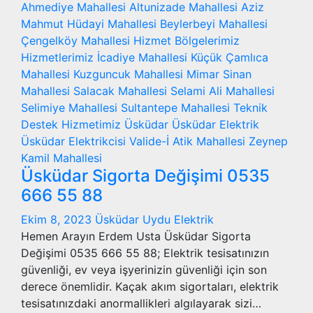
Ahmediye Mahallesi
Altunizade Mahallesi
Aziz
Mahmut Hüdayi Mahallesi
Beylerbeyi Mahallesi
Çengelköy Mahallesi
Hizmet Bölgelerimiz
Hizmetlerimiz
İcadiye Mahallesi
Küçük Çamlıca
Mahallesi
Kuzguncuk Mahallesi
Mimar Sinan
Mahallesi
Salacak Mahallesi
Selami Ali Mahallesi
Selimiye Mahallesi
Sultantepe Mahallesi
Teknik
Destek Hizmetimiz
Üsküdar
Üsküdar Elektrik
Üsküdar Elektrikcisi
Valide-İ Atik Mahallesi
Zeynep
Kamil Mahallesi
Üsküdar Sigorta Değişimi 0535
666 55 88
Ekim 8, 2023
Üsküdar Uydu Elektrik
Hemen Arayın Erdem Usta Üsküdar Sigorta
Değişimi 0535 666 55 88; Elektrik tesisatınızın
güvenliği, ev veya işyerinizin güvenliği için son
derece önemlidir. Kaçak akım sigortaları, elektrik
tesisatınızdaki anormallikleri algılayarak sizi…