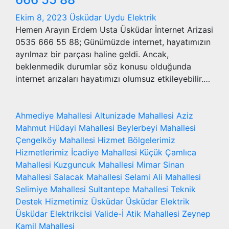
Ekim 8, 2023
Üsküdar Uydu Elektrik
Hemen Arayın Erdem Usta Üsküdar İnternet Arizasi
0535 666 55 88; Günümüzde internet, hayatımızın
ayrılmaz bir parçası haline geldi. Ancak,
beklenmedik durumlar söz konusu olduğunda
internet arızaları hayatımızı olumsuz etkileyebilir.…
Ahmediye Mahallesi
Altunizade Mahallesi
Aziz
Mahmut Hüdayi Mahallesi
Beylerbeyi Mahallesi
Çengelköy Mahallesi
Hizmet Bölgelerimiz
Hizmetlerimiz
İcadiye Mahallesi
Küçük Çamlıca
Mahallesi
Kuzguncuk Mahallesi
Mimar Sinan
Mahallesi
Salacak Mahallesi
Selami Ali Mahallesi
Selimiye Mahallesi
Sultantepe Mahallesi
Teknik
Destek Hizmetimiz
Üsküdar
Üsküdar Elektrik
Üsküdar Elektrikcisi
Valide-İ Atik Mahallesi
Zeynep
Kamil Mahallesi