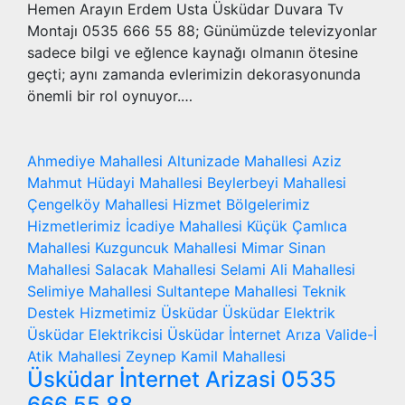
Hemen Arayın Erdem Usta Üsküdar Duvara Tv
Montajı 0535 666 55 88; Günümüzde televizyonlar
sadece bilgi ve eğlence kaynağı olmanın ötesine
geçti; aynı zamanda evlerimizin dekorasyonunda
önemli bir rol oynuyor.…
Ahmediye Mahallesi
Altunizade Mahallesi
Aziz
Mahmut Hüdayi Mahallesi
Beylerbeyi Mahallesi
Çengelköy Mahallesi
Hizmet Bölgelerimiz
Hizmetlerimiz
İcadiye Mahallesi
Küçük Çamlıca
Mahallesi
Kuzguncuk Mahallesi
Mimar Sinan
Mahallesi
Salacak Mahallesi
Selami Ali Mahallesi
Selimiye Mahallesi
Sultantepe Mahallesi
Teknik
Destek Hizmetimiz
Üsküdar
Üsküdar Elektrik
Üsküdar Elektrikcisi
Üsküdar İnternet Arıza
Valide-İ
Atik Mahallesi
Zeynep Kamil Mahallesi
Üsküdar İnternet Arizasi 0535
666 55 88