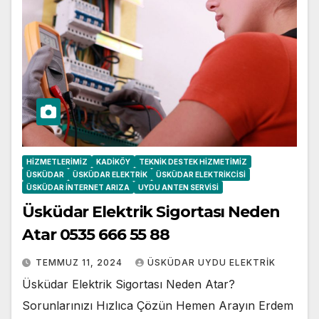
HIZMETLERIMIZ
KADIKÖY
TEKNIK DESTEK HIZMETIMIZ
ÜSKÜDAR
ÜSKÜDAR ELEKTRIK
ÜSKÜDAR ELEKTRIKCISI
ÜSKÜDAR İNTERNET ARIZA
UYDU ANTEN SERVISI
Üsküdar Elektrik Sigortası Neden
Atar 0535 666 55 88
TEMMUZ 11, 2024
ÜSKÜDAR UYDU ELEKTRIK
Üsküdar Elektrik Sigortası Neden Atar?
Sorunlarınızı Hızlıca Çözün Hemen Arayın Erdem