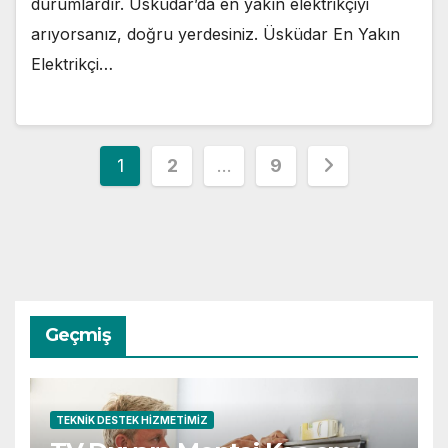
durumlardır. Üsküdar’da en yakın elektrikçiyi
arıyorsanız, doğru yerdesiniz. Üsküdar En Yakın
Elektrikçi…
Yazı
1
2
…
9
sayfalaması
Geçmiş
TEKNIK DESTEK HIZMETIMIZ