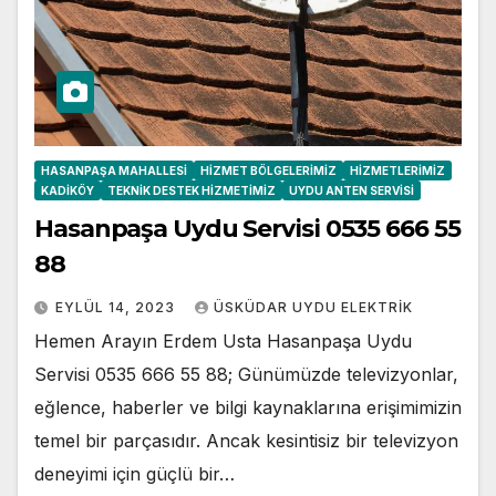
HASANPAŞA MAHALLESI
HIZMET BÖLGELERIMIZ
HIZMETLERIMIZ
KADIKÖY
TEKNIK DESTEK HIZMETIMIZ
UYDU ANTEN SERVISI
Hasanpaşa Uydu Servisi 0535 666 55
88
EYLÜL 14, 2023
ÜSKÜDAR UYDU ELEKTRIK
Hemen Arayın Erdem Usta Hasanpaşa Uydu
Servisi 0535 666 55 88; Günümüzde televizyonlar,
eğlence, haberler ve bilgi kaynaklarına erişimimizin
temel bir parçasıdır. Ancak kesintisiz bir televizyon
deneyimi için güçlü bir…