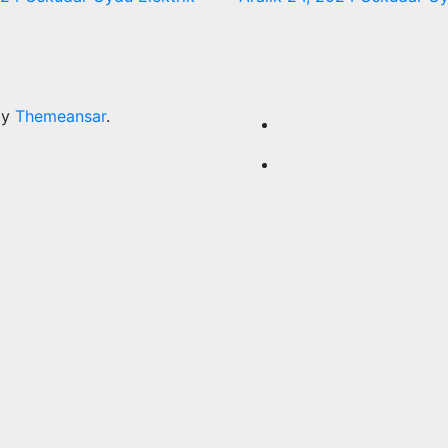
by
Themeansar
.