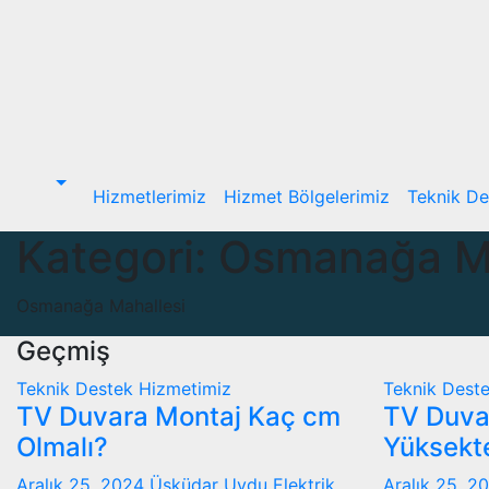
Skip
to
content
Hizmetlerimiz
Hizmet Bölgelerimiz
Teknik De
Kategori:
Osmanağa Ma
Osmanağa Mahallesi
Geçmiş
Teknik Destek Hizmetimiz
Teknik Dest
TV Duvara Montaj Kaç cm
TV Duva
Olmalı?
Yüksekt
Aralık 25, 2024
Üsküdar Uydu Elektrik
Aralık 25, 