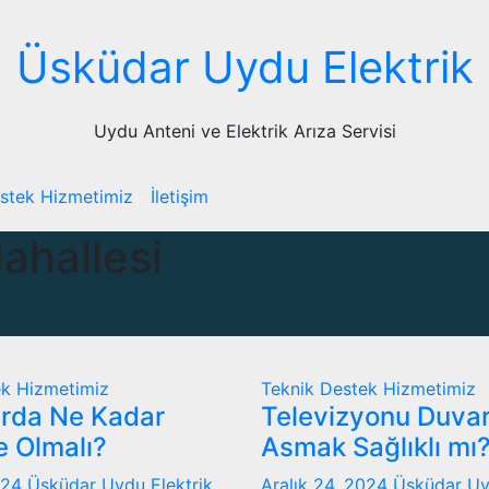
Üsküdar Uydu Elektrik
Uydu Anteni ve Elektrik Arıza Servisi
stek Hizmetimiz
İletişim
hallesi
ek Hizmetimiz
Teknik Destek Hizmetimiz
rda Ne Kadar
Televizyonu Duva
e Olmalı?
Asmak Sağlıklı mı
2024
Üsküdar Uydu Elektrik
Aralık 24, 2024
Üsküdar Uy