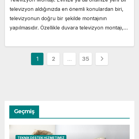
televizyon aldığınızda en önemli konulardan biri,
televizyonun doğru bir şekilde montajının
yapılmasıdır. Özellikle duvara televizyon montajı,…
Yazı
1
2
…
35
sayfalaması
Geçmiş
TEKNIK DESTEK HIZMETIMIZ