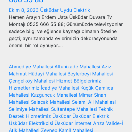
Ekim 8, 2023
Üsküdar Uydu Elektrik
Hemen Arayın Erdem Usta Üsküdar Duvara Tv
Montajı 0535 666 55 88; Günümüzde televizyonlar
sadece bilgi ve eğlence kaynağı olmanın ötesine
geçti; aynı zamanda evlerimizin dekorasyonunda
önemli bir rol oynuyor.…
Ahmediye Mahallesi
Altunizade Mahallesi
Aziz
Mahmut Hüdayi Mahallesi
Beylerbeyi Mahallesi
Çengelköy Mahallesi
Hizmet Bölgelerimiz
Hizmetlerimiz
İcadiye Mahallesi
Küçük Çamlıca
Mahallesi
Kuzguncuk Mahallesi
Mimar Sinan
Mahallesi
Salacak Mahallesi
Selami Ali Mahallesi
Selimiye Mahallesi
Sultantepe Mahallesi
Teknik
Destek Hizmetimiz
Üsküdar
Üsküdar Elektrik
Üsküdar Elektrikcisi
Üsküdar İnternet Arıza
Valide-İ
Atik Mahallesi
Zeynep Kamil Mahallesi