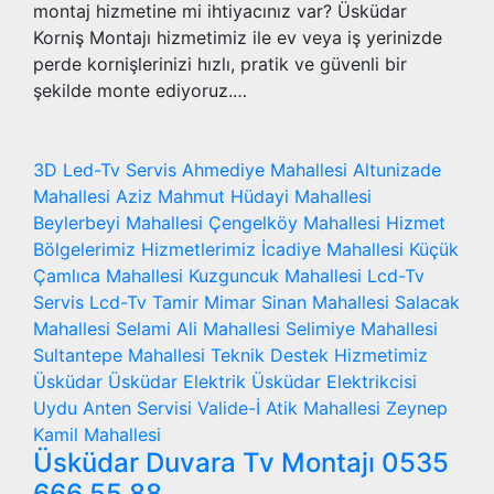
montaj hizmetine mi ihtiyacınız var? Üsküdar
Korniş Montajı hizmetimiz ile ev veya iş yerinizde
perde kornişlerinizi hızlı, pratik ve güvenli bir
şekilde monte ediyoruz.…
3D Led-Tv Servis
Ahmediye Mahallesi
Altunizade
Mahallesi
Aziz Mahmut Hüdayi Mahallesi
Beylerbeyi Mahallesi
Çengelköy Mahallesi
Hizmet
Bölgelerimiz
Hizmetlerimiz
İcadiye Mahallesi
Küçük
Çamlıca Mahallesi
Kuzguncuk Mahallesi
Lcd-Tv
Servis
Lcd-Tv Tamir
Mimar Sinan Mahallesi
Salacak
Mahallesi
Selami Ali Mahallesi
Selimiye Mahallesi
Sultantepe Mahallesi
Teknik Destek Hizmetimiz
Üsküdar
Üsküdar Elektrik
Üsküdar Elektrikcisi
Uydu Anten Servisi
Valide-İ Atik Mahallesi
Zeynep
Kamil Mahallesi
Üsküdar Duvara Tv Montajı 0535
666 55 88