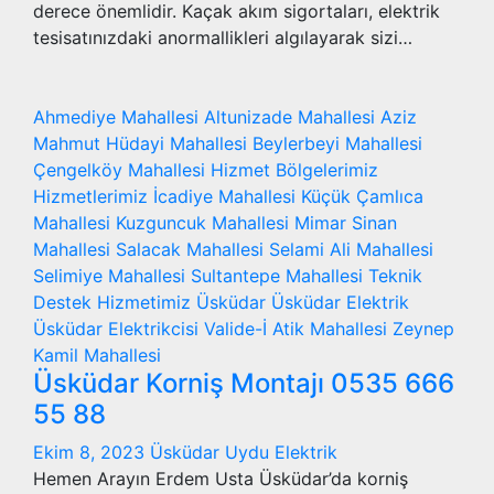
derece önemlidir. Kaçak akım sigortaları, elektrik
tesisatınızdaki anormallikleri algılayarak sizi…
Ahmediye Mahallesi
Altunizade Mahallesi
Aziz
Mahmut Hüdayi Mahallesi
Beylerbeyi Mahallesi
Çengelköy Mahallesi
Hizmet Bölgelerimiz
Hizmetlerimiz
İcadiye Mahallesi
Küçük Çamlıca
Mahallesi
Kuzguncuk Mahallesi
Mimar Sinan
Mahallesi
Salacak Mahallesi
Selami Ali Mahallesi
Selimiye Mahallesi
Sultantepe Mahallesi
Teknik
Destek Hizmetimiz
Üsküdar
Üsküdar Elektrik
Üsküdar Elektrikcisi
Valide-İ Atik Mahallesi
Zeynep
Kamil Mahallesi
Üsküdar Korniş Montajı 0535 666
55 88
Ekim 8, 2023
Üsküdar Uydu Elektrik
Hemen Arayın Erdem Usta Üsküdar’da korniş