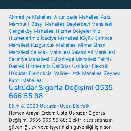
Aziz Mahmut Hüdayi Mahallesi
Ahmediye Mahallesi
Altunizade Mahallesi
Aziz
Mahmut Hüdayi Mahallesi
Beylerbeyi Mahallesi
Çengelköy Mahallesi
Hizmet Bölgelerimiz
Hizmetlerimiz
İcadiye Mahallesi
Küçük Çamlıca
Mahallesi
Kuzguncuk Mahallesi
Mimar Sinan
Mahallesi
Salacak Mahallesi
Selami Ali Mahallesi
Selimiye Mahallesi
Sultantepe Mahallesi
Teknik
Destek Hizmetimiz
Üsküdar
Üsküdar Elektrik
Üsküdar Elektrikcisi
Valide-İ Atik Mahallesi
Zeynep
Kamil Mahallesi
Üsküdar Sigorta Değişimi 0535
666 55 88
Ekim 8, 2023
Üsküdar Uydu Elektrik
Hemen Arayın Erdem Usta Üsküdar Sigorta
Değişimi 0535 666 55 88; Elektrik tesisatınızın
güvenliği, ev veya işyerinizin güvenliği için son