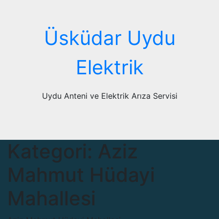
Skip
to
content
Üsküdar Uydu
Elektrik
Uydu Anteni ve Elektrik Arıza Servisi
Kategori:
Aziz
Mahmut Hüdayi
Mahallesi