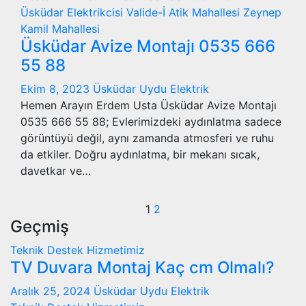
Üsküdar Elektrikcisi
Valide-İ Atik Mahallesi
Zeynep
Kamil Mahallesi
Üsküdar Avize Montajı 0535 666
55 88
Ekim 8, 2023
Üsküdar Uydu Elektrik
Hemen Arayın Erdem Usta Üsküdar Avize Montajı
0535 666 55 88; Evlerimizdeki aydınlatma sadece
görüntüyü değil, aynı zamanda atmosferi ve ruhu
da etkiler. Doğru aydınlatma, bir mekanı sıcak,
davetkar ve…
Yazı
1
2
Geçmiş
sayfalaması
Teknik Destek Hizmetimiz
TV Duvara Montaj Kaç cm Olmalı?
Aralık 25, 2024
Üsküdar Uydu Elektrik