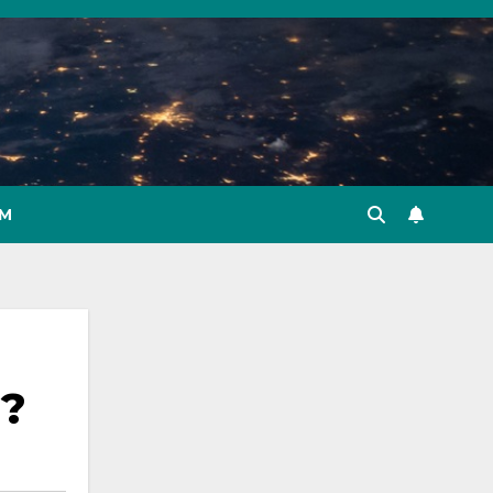
IM
 ?