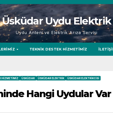
Üsküdar Uydu Elektrik
Uydu Anteni ve Elektrik Arıza Servisi
LERIMIZ
TEKNIK DESTEK HIZMETIMIZ
İLETIŞ
K HIZMETIMIZ
ÜSKÜDAR
ÜSKÜDAR ELEKTRIK
ÜSKÜDAR ELEKTRIKCISI
inde Hangi Uydular Var