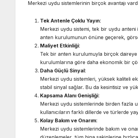
Merkezi uydu sistemlerinin birçok avantajı vardı
Tek Antenle Çoklu Yayın
:
Merkezi uydu sistemi, tek bir uydu anteni 
anten kurulumunun önüne geçerek, görsel ki
Maliyet Etkinliği
:
Tek bir anten kurulumuyla birçok daireye 
kurulumlarına göre daha ekonomik bir ç
Daha Güçlü Sinyal
:
Merkezi uydu sistemleri, yüksek kaliteli
stabil sinyal sağlar. Bu da kesintisiz ve yük
Kapsama Alanı Genişliği
:
Merkezi uydu sistemlerinde birden fazla uyd
kullanıcıların farklı dillerde ve türlerde ya
Kolay Bakım ve Onarım
:
Merkezi uydu sistemlerinde bakım ve onarı
düzenlemeler, tüm bina sakinlerine hızlıca