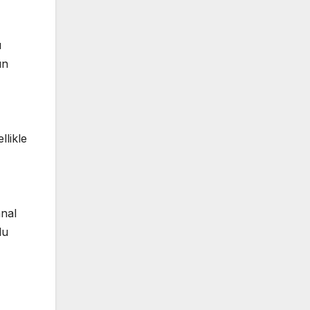
ı
ın
llikle
anal
du