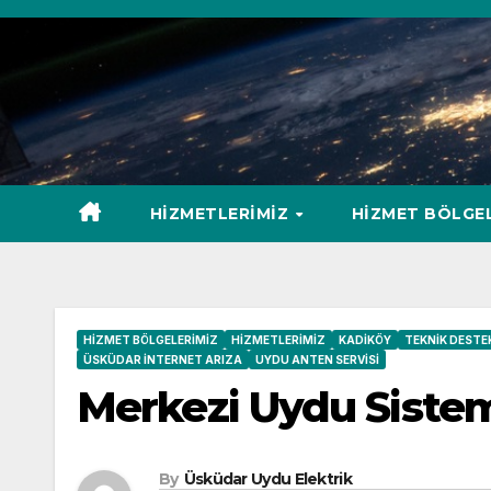
Skip
to
content
HIZMETLERIMIZ
HIZMET BÖLGE
HIZMET BÖLGELERIMIZ
HIZMETLERIMIZ
KADIKÖY
TEKNIK DESTE
ÜSKÜDAR İNTERNET ARIZA
UYDU ANTEN SERVISI
Merkezi Uydu Sistem
By
Üsküdar Uydu Elektrik