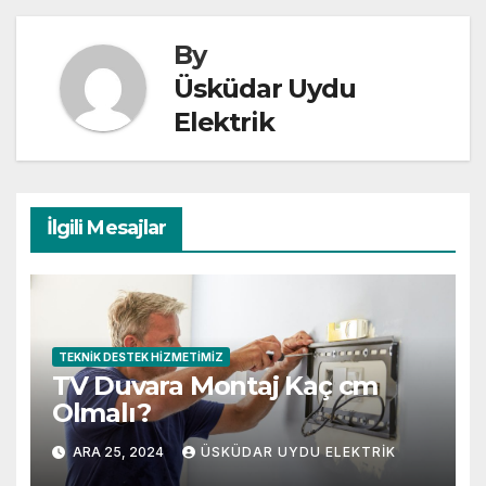
By
Üsküdar Uydu
Elektrik
İlgili Mesajlar
TEKNIK DESTEK HIZMETIMIZ
TV Duvara Montaj Kaç cm
Olmalı?
ARA 25, 2024
ÜSKÜDAR UYDU ELEKTRIK