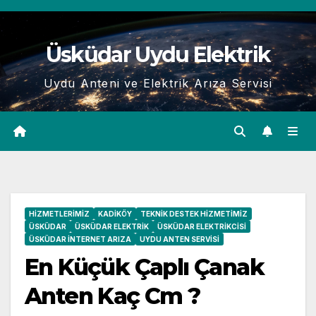
Skip
to
Üsküdar Uydu Elektrik
content
Uydu Anteni ve Elektrik Arıza Servisi
HIZMETLERIMIZ
KADIKÖY
TEKNIK DESTEK HIZMETIMIZ
ÜSKÜDAR
ÜSKÜDAR ELEKTRIK
ÜSKÜDAR ELEKTRIKCISI
ÜSKÜDAR İNTERNET ARIZA
UYDU ANTEN SERVISI
En Küçük Çaplı Çanak
Anten Kaç Cm ?