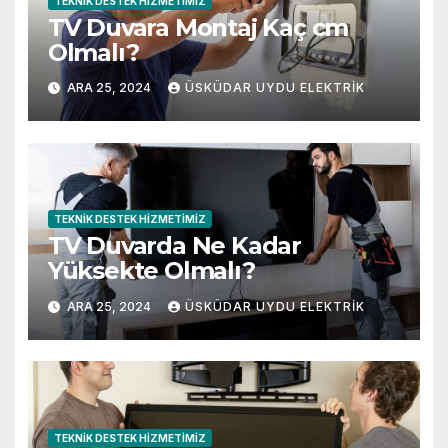
TEKNIK DESTEK HIZMETIMIZ
TV Duvara Montaj Kaç cm
Olmalı?
ARA 25, 2024
ÜSKÜDAR UYDU ELEKTRIK
TEKNIK DESTEK HIZMETIMIZ
TV Duvarda Ne Kadar
Yüksekte Olmalı?
ARA 25, 2024
ÜSKÜDAR UYDU ELEKTRIK
TEKNIK DESTEK HIZMETIMIZ