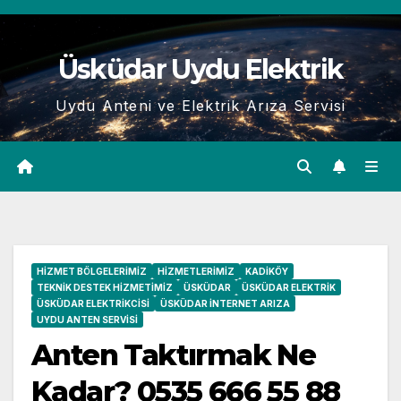
Skip
to
Üsküdar Uydu Elektrik
content
Uydu Anteni ve Elektrik Arıza Servisi
HIZMET BÖLGELERIMIZ
HIZMETLERIMIZ
KADIKÖY
TEKNIK DESTEK HIZMETIMIZ
ÜSKÜDAR
ÜSKÜDAR ELEKTRIK
ÜSKÜDAR ELEKTRIKCISI
ÜSKÜDAR İNTERNET ARIZA
UYDU ANTEN SERVISI
Anten Taktırmak Ne
Kadar? 0535 666 55 88