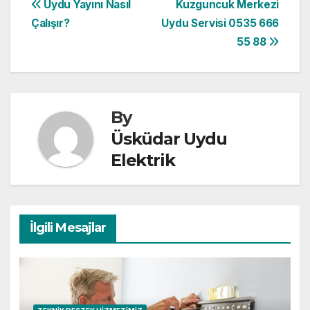
Yazı
Uydu Yayını Nasıl
Kuzguncuk Merkezi
Çalışır?
Uydu Servisi 0535 666
gezinmesi
55 88
By
Üsküdar Uydu
Elektrik
İlgili Mesajlar