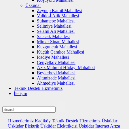
Koşuyolu Mahallesi
Üsküdar
Zeynep Kamil Mahallesi
Valide-İ Atik Mahallesi
Sultantepe Mahallesi
Selimiye Mahallesi
Selami Ali Mahallesi
Salacak Mahallesi
Mimar Sinan Mahallesi
Kuzguncuk Mahallesi
Küçük Çamlıca Mahallesi
İcadiye Mahallesi
Çengelköy Mahallesi
Aziz Mahmut Hüdayi Mahallesi
Beylerbeyi Mahallesi
Altunizade Mahallesi
Ahmediye Mahallesi
Teknik Destek Hizmetimiz
İletişim
Hizmetlerimiz
Kadiköy
Teknik Destek Hizmetimiz
Üsküdar
Üsküdar Elektrik
Üsküdar Elektrikcisi
Üsküdar İnternet Arıza