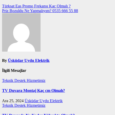
Yazı
Türksat Eas Promo Frekansı Kaç Olmalı ?
Priz Bozuldu Ne Yapmalıyım? 0535 666 55 88
gezinmesi
By
Üsküdar Uydu Elektrik
İlgili Mesajlar
Teknik Destek Hizmetimiz
TV Duvara Montaj Kaç cm Olmalı?
Ara 25, 2024
Üsküdar Uydu Elektrik
Teknik Destek Hizmetimiz