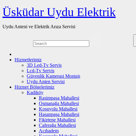
Skip
Üsküdar Uydu Elektrik
to
content
Uydu Anteni ve Elektrik Arıza Servisi
Hizmetlerimiz
3D Led-Tv Servis
Lcd-Tv Servis
Güvenlik Kamerasi Montajı
Uydu Anten Servisi
Hizmet Bölgelerimiz
Kadiköy
Rasimpaşa Mahallesi
Osmanağa Mahallesi
Koşuyolu Mahallesi
Hasanpaşa Mahallesi
Fikirtepe Mahallesi
Caferağa Mahallesi
Acıbadem