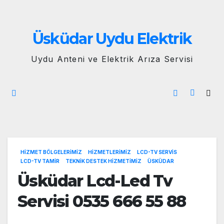
Skip
to
Üsküdar Uydu Elektrik
content
Uydu Anteni ve Elektrik Arıza Servisi
HIZMET BÖLGELERIMIZ
HIZMETLERIMIZ
LCD-TV SERVIS
LCD-TV TAMIR
TEKNIK DESTEK HIZMETIMIZ
ÜSKÜDAR
Üsküdar Lcd-Led Tv
Servisi 0535 666 55 88