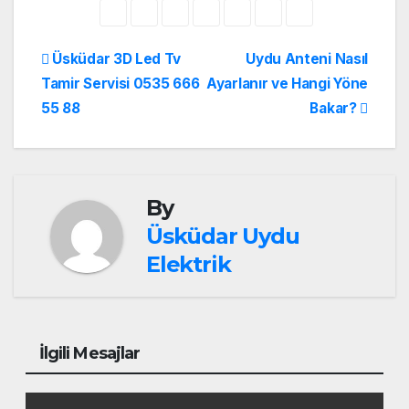
Yazı
Üsküdar 3D Led Tv
Uydu Anteni Nasıl
Tamir Servisi 0535 666
Ayarlanır ve Hangi Yöne
gezinmesi
55 88
Bakar?
By
Üsküdar Uydu
Elektrik
İlgili Mesajlar