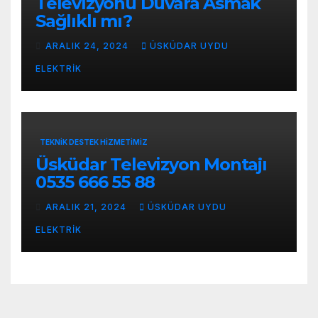
Televizyonu Duvara Asmak
Sağlıklı mı?
ARALIK 24, 2024
ÜSKÜDAR UYDU
ELEKTRIK
TEKNIK DESTEK HIZMETIMIZ
Üsküdar Televizyon Montajı
0535 666 55 88
ARALIK 21, 2024
ÜSKÜDAR UYDU
ELEKTRIK