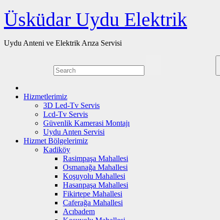
Skip
Üsküdar Uydu Elektrik
to
content
Uydu Anteni ve Elektrik Arıza Servisi
Hizmetlerimiz
3D Led-Tv Servis
Lcd-Tv Servis
Güvenlik Kamerasi Montajı
Uydu Anten Servisi
Hizmet Bölgelerimiz
Kadiköy
Rasimpaşa Mahallesi
Osmanağa Mahallesi
Koşuyolu Mahallesi
Hasanpaşa Mahallesi
Fikirtepe Mahallesi
Caferağa Mahallesi
Acıbadem