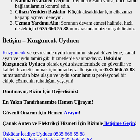
Kabloları Gözden Geçirin
: Yayında kesinti varsa, önce kablo
bağlantılarınızı kontrol edin.
Cihazı Yeniden Başlatın
: Küçük aksaklıklar için cihazınızı
kapatıp açmayı deneyin.
Uzman Yardımı Alın
: Sorunun devam etmesi halinde, hızlı
destek için
0535 666 55 88
numarasından bize ulaşabilirsiniz.
İletişim – Kuzguncuk Uyducu
Kuzguncuk
ve çevresinde uydu kurulumu, sinyal düzenleme, kanal
ayarı ve uydu tamiri gibi hizmetlerde yanınızdayız.
Üsküdar
Kuzguncuk Uyducu
olarak uydu sistemlerinizde en güvenilir ve
kaliteli hizmeti sunmak için buradayız. İletişim için
0535 666 55 88
numarasından bize ulaşın ve uydu sorunlarınızı profesyonel bir
ekiple çözmenin rahatlığını yaşayın!
Unutmayın, Bizim İçin Değerlisiniz!
En Yakın Tamirhanemize Hemen Uğrayın!
Güvenli Onarım İçin Hemen
Arayın
!
Çanak Anten ve Elektrikçi Hizmeti İçin Bizimle
İletişime Geçin
!
Yazı
Üsküdar İcadiye Uyducu 0535 666 55 88
Üsküdar Beylerbeyi Uyducu 0535 666 55 88