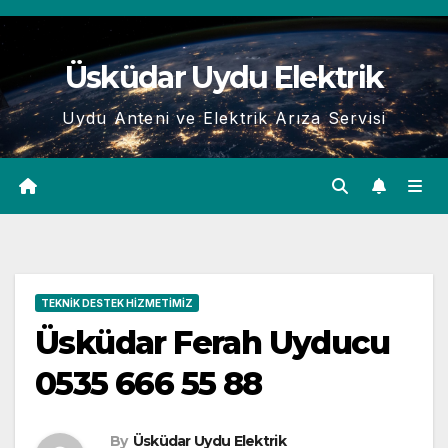
Skip
to
Üsküdar Uydu Elektrik
content
Uydu Anteni ve Elektrik Arıza Servisi
TEKNIK DESTEK HIZMETIMIZ
Üsküdar Ferah Uyducu
0535 666 55 88
By
Üsküdar Uydu Elektrik