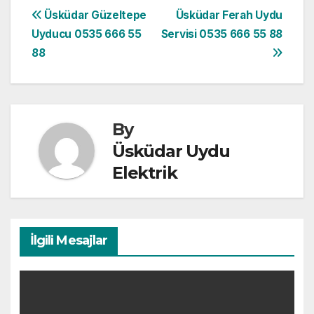
Yazı
Üsküdar Güzeltepe
Üsküdar Ferah Uydu
Uyducu 0535 666 55
Servisi 0535 666 55 88
gezinmesi
88
By
Üsküdar Uydu
Elektrik
İlgili Mesajlar