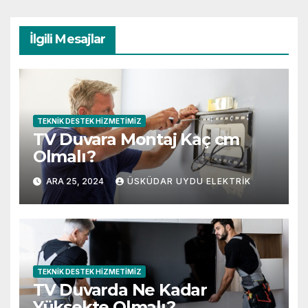
İlgili Mesajlar
TEKNIK DESTEK HIZMETIMIZ
TV Duvara Montaj Kaç cm
Olmalı?
ARA 25, 2024
ÜSKÜDAR UYDU ELEKTRIK
TEKNIK DESTEK HIZMETIMIZ
TV Duvarda Ne Kadar
Yüksekte Olmalı?