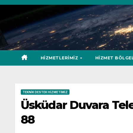
Skip
to
content
HIZMETLERIMIZ
HIZMET BÖLGE
TEKNIK DESTEK HIZMETIMIZ
Üsküdar Duvara Tele
88