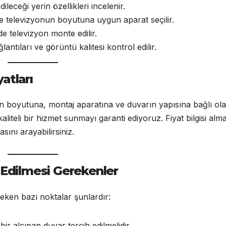
eceği yerin özellikleri incelenir.
 televizyonun boyutuna uygun aparat seçilir.
e televizyon monte edilir.
antıları ve görüntü kalitesi kontrol edilir.
atları
nun boyutuna, montaj aparatına ve duvarın yapısına bağlı ol
aliteli bir hizmet sunmayı garanti ediyoruz. Fiyat bilgisi alm
ını arayabilirsiniz.
 Edilmesi Gerekenler
reken bazı noktalar şunlardır:
r alçıpan duvar tercih edilmelidir.