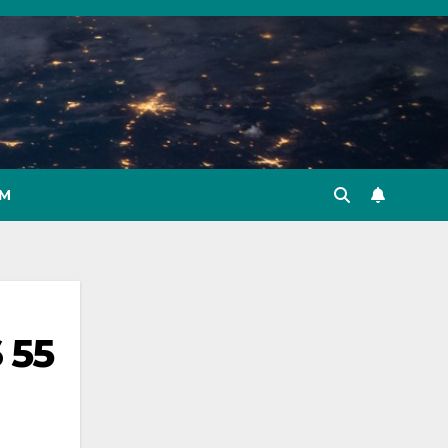
IM
 55