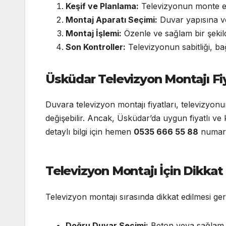
Keşif ve Planlama:
Televizyonun monte edil
Montaj Aparatı Seçimi:
Duvar yapısına ve
Montaj İşlemi:
Özenle ve sağlam bir şekild
Son Kontroller:
Televizyonun sabitliği, bağl
Üsküdar Televizyon Montajı Fiy
Duvara televizyon montajı fiyatları, televizyo
değişebilir. Ancak, Üsküdar’da uygun fiyatlı ve k
detaylı bilgi için hemen
0535 666 55 88
numaras
Televizyon Montajı İçin Dikkat
Televizyon montajı sırasında dikkat edilmesi ge
Doğru Duvar Seçimi:
Beton veya sağlam bi