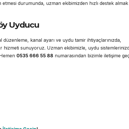
 etmesi durumunda, uzman ekibimizden hızlı destek almak 
köy Uyducu
 düzenleme, kanal ayarı ve uydu tamir ihtiyaçlarınızda,
ir hizmeti sunuyoruz. Uzman ekibimizle, uydu sistemleriniz
. Hemen
0535 666 55 88
numarasından bizimle iletişime ge
e
İletişime Geçin
!