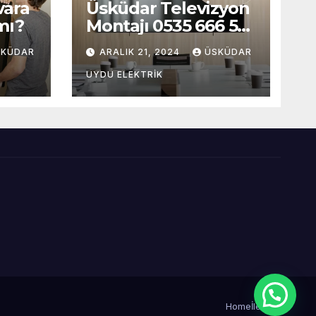
vara
Üsküdar Televizyon
mı?
Montajı 0535 666 55
88
SKÜDAR
ARALIK 21, 2024
ÜSKÜDAR
UYDU ELEKTRIK
Home
İletişim