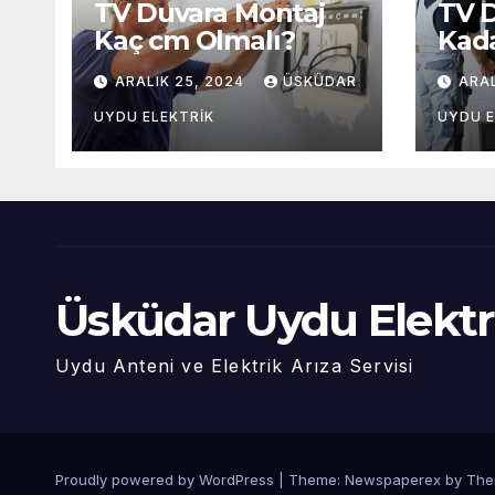
TV Duvara Montaj
TV 
Kaç cm Olmalı?
Kad
Olma
ARALIK 25, 2024
ÜSKÜDAR
ARAL
UYDU ELEKTRIK
UYDU E
Üsküdar Uydu Elektr
Uydu Anteni ve Elektrik Arıza Servisi
Proudly powered by WordPress
|
Theme: Newspaperex by
The