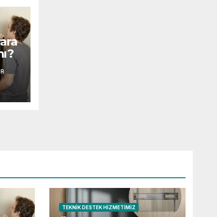
ara
mı?
AR
TEKNIK DESTEK HIZMETIMIZ