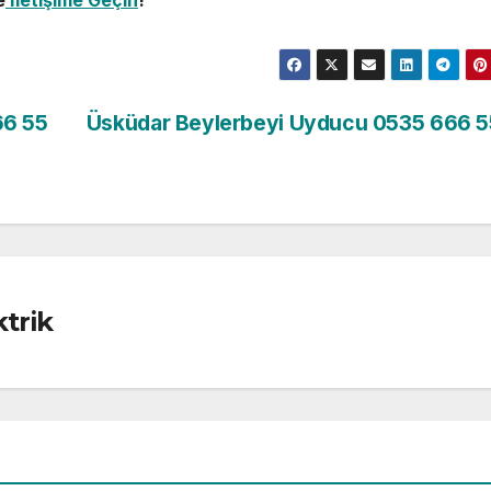
66 55
Üsküdar Beylerbeyi Uyducu 0535 666 5
trik