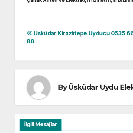
Yazı
Üsküdar Kirazlıtepe Uyducu 0535 6
88
gezinmesi
By
Üsküdar Uydu Elek
İlgili Mesajlar