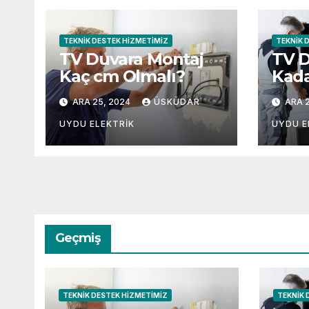
TEKNIK DESTEK HIZMETIMIZ
TEKNIK 
TV Duvara Montaj
TV 
Kaç cm Olmalı?
Kada
Olma
ARA 25, 2024
ÜSKÜDAR
ARA 2
UYDU ELEKTRIK
UYDU E
Geçmiş
TEKNIK DESTEK HIZMETIMIZ
TEKNIK 