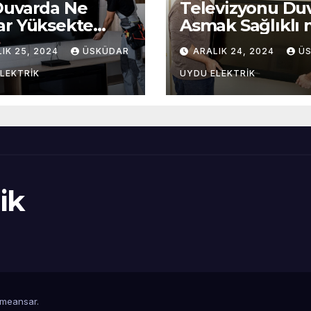
Duvarda Ne
Televizyonu Du
ar Yüksekte
Asmak Sağlıklı 
lı?
IK 25, 2024
ÜSKÜDAR
ARALIK 24, 2024
Ü
LEKTRIK
UYDU ELEKTRIK
ik
meansar
.