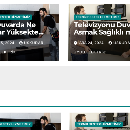
DESTEK HIZMETIMIZ
TEKNIK DESTEK HIZMETIMIZ
Duvarda Ne
Televizyonu Duv
r Yüksekte
Asmak Sağlıklı 
lı?
5, 2024
ÜSKÜDAR
ARA 24, 2024
ÜSKÜD
LEKTRIK
UYDU ELEKTRIK
DESTEK HIZMETIMIZ
TEKNIK DESTEK HIZMETIMIZ