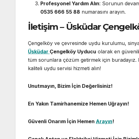
Profesyonel Yardım Alın
: Sorunun devam
0535 666 55 88
numarasını arayın.
İletişim – Üsküdar Çengel
Çengelköy ve çevresinde uydu kurulumu, sinyal
Üsküdar
Çengelköy Uyducu
olarak en güvenil
tüm sorunlara çözüm getirmek için buradayız
kaliteli uydu servisi hizmeti alın!
Unutmayın, Bizim İçin Değerlisiniz!
En Yakın Tamirhanemize Hemen Uğrayın!
Güvenli Onarım İçin Hemen
Arayın
!
Çanak Anten ve Elektrikçi Hizmeti İçin Biziml