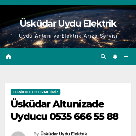
Skip
to
Üsküdar Uydu Elektrik
content
Uydu Anteni ve Elektrik Arıza Servisi
TEKNIK DESTEK HIZMETIMIZ
Üsküdar Altunizade
Uyducu 0535 666 55 88
By
Üsküdar Uydu Elektrik