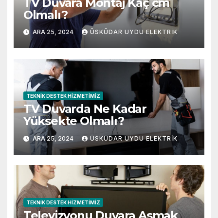
TV Duvara Montaj Kaç cm
Olmalı?
ARA 25, 2024
ÜSKÜDAR UYDU ELEKTRIK
TEKNIK DESTEK HIZMETIMIZ
TV Duvarda Ne Kadar
Yüksekte Olmalı?
ARA 25, 2024
ÜSKÜDAR UYDU ELEKTRIK
TEKNIK DESTEK HIZMETIMIZ
Televizyonu Duvara Asmak