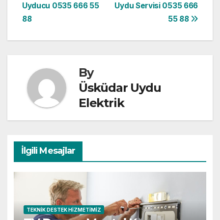
Uyducu 0535 666 55
Uydu Servisi 0535 666
gezinmesi
88
55 88
By
Üsküdar Uydu
Elektrik
İlgili Mesajlar
TEKNIK DESTEK HIZMETIMIZ