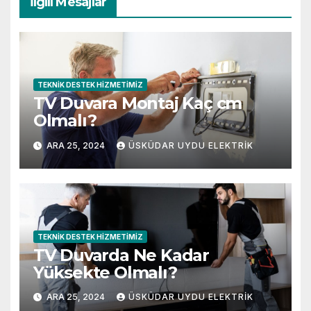
İlgili Mesajlar
TEKNIK DESTEK HIZMETIMIZ
TV Duvara Montaj Kaç cm
Olmalı?
ARA 25, 2024
ÜSKÜDAR UYDU ELEKTRIK
TEKNIK DESTEK HIZMETIMIZ
TV Duvarda Ne Kadar
Yüksekte Olmalı?
ARA 25, 2024
ÜSKÜDAR UYDU ELEKTRIK