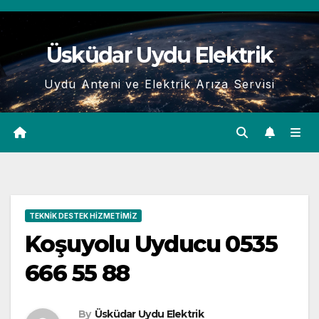
Skip
to
Üsküdar Uydu Elektrik
content
Uydu Anteni ve Elektrik Arıza Servisi
TEKNIK DESTEK HIZMETIMIZ
Koşuyolu Uyducu 0535
666 55 88
By
Üsküdar Uydu Elektrik