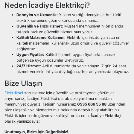
Neden İcadiye Elektrikçi?
Deneyim ve Uzmanlık:
Yılların verdiği deneyimle, her türlü
elektrik sorununu çözme konusunda uzmanız.
Güvenilir ve Hızlı Hizmet:
Müşteri memnuniyetini ön planda
tutarak hızlı ve güvenilir hizmet sunuyoruz.
Kaliteli Malzeme Kullanımı:
Elektrik işlerinizde yalnızca en
kaliteli malzemeleri kullanarak uzun ömürlü ve güvenli çözümler
sağlıyoruz.
Uygun Fiyatlar:
Kaliteli hizmeti uygun fiyatlarla sunarak,
bütçenize uygun çözümler üretiyoruz.
24/7 Hizmet:
Acil durumlarda da yanınızdayız. 7 gün 24 saat
hizmet vererek, ihtiyaç duyduğunuz her an yanınızda oluyoruz.
Bize Ulaşın
Elektriksel
sorunlarınız için güvenilir ve profesyonel çözümler
arıyorsanız, İcadiye Elektrikçi olarak size yardımcı olmaktan
memnuniyet duyarız. İletişim numaramız
0535 666 55 88
üzerinden
bize ulaşabilir ve hizmetlerimiz hakkında detaylı bilgi alabilirsiniz.
Elektrik işlerinizde güven ve kaliteyi tercih edin, İcadiye Elektrikçi
olarak yanınızdayız!
Unutmayın, Bizim İçin Değerlisiniz!