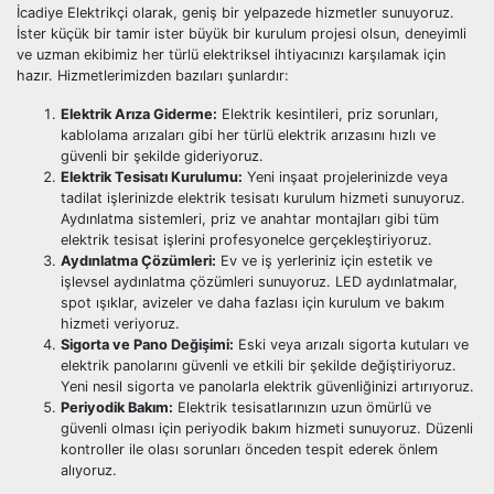
İcadiye Elektrikçi olarak, geniş bir yelpazede hizmetler sunuyoruz.
İster küçük bir tamir ister büyük bir kurulum projesi olsun, deneyimli
ve uzman ekibimiz her türlü elektriksel ihtiyacınızı karşılamak için
hazır. Hizmetlerimizden bazıları şunlardır:
Elektrik Arıza Giderme:
Elektrik kesintileri, priz sorunları,
kablolama arızaları gibi her türlü elektrik arızasını hızlı ve
güvenli bir şekilde gideriyoruz.
Elektrik Tesisatı Kurulumu:
Yeni inşaat projelerinizde veya
tadilat işlerinizde elektrik tesisatı kurulum hizmeti sunuyoruz.
Aydınlatma sistemleri, priz ve anahtar montajları gibi tüm
elektrik tesisat işlerini profesyonelce gerçekleştiriyoruz.
Aydınlatma Çözümleri:
Ev ve iş yerleriniz için estetik ve
işlevsel aydınlatma çözümleri sunuyoruz. LED aydınlatmalar,
spot ışıklar, avizeler ve daha fazlası için kurulum ve bakım
hizmeti veriyoruz.
Sigorta ve Pano Değişimi:
Eski veya arızalı sigorta kutuları ve
elektrik panolarını güvenli ve etkili bir şekilde değiştiriyoruz.
Yeni nesil sigorta ve panolarla elektrik güvenliğinizi artırıyoruz.
Periyodik Bakım:
Elektrik tesisatlarınızın uzun ömürlü ve
güvenli olması için periyodik bakım hizmeti sunuyoruz. Düzenli
kontroller ile olası sorunları önceden tespit ederek önlem
alıyoruz.