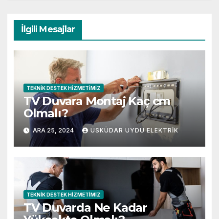
İlgili Mesajlar
TEKNIK DESTEK HIZMETIMIZ
TV Duvara Montaj Kaç cm
Olmalı?
ARA 25, 2024
ÜSKÜDAR UYDU ELEKTRIK
TEKNIK DESTEK HIZMETIMIZ
TV Duvarda Ne Kadar