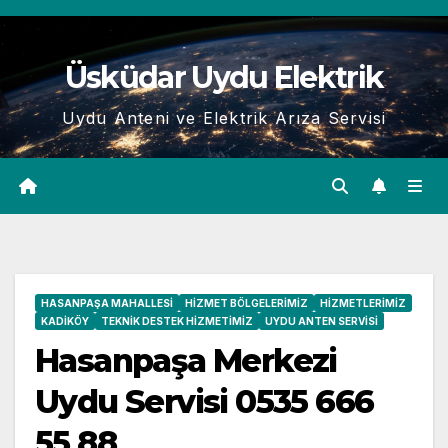
Skip
to
Üsküdar Uydu Elektrik
content
Uydu Anteni ve Elektrik Arıza Servisi
HASANPAŞA MAHALLESI
HIZMET BÖLGELERIMIZ
HIZMETLERIMIZ
KADIKÖY
TEKNIK DESTEK HIZMETIMIZ
UYDU ANTEN SERVISI
Hasanpaşa Merkezi
Uydu Servisi 0535 666
55 88