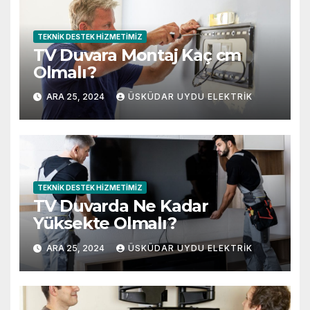
TEKNIK DESTEK HIZMETIMIZ
TV Duvara Montaj Kaç cm
Olmalı?
ARA 25, 2024
ÜSKÜDAR UYDU ELEKTRIK
TEKNIK DESTEK HIZMETIMIZ
TV Duvarda Ne Kadar
Yüksekte Olmalı?
ARA 25, 2024
ÜSKÜDAR UYDU ELEKTRIK