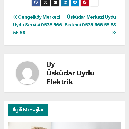
Yazı
Çengelköy Merkezi
Üsküdar Merkezi Uydu
Uydu Servisi 0535 666
Sistemi 0535 666 55 88
gezinmesi
55 88
By
Üsküdar Uydu
Elektrik
İlgili Mesajlar