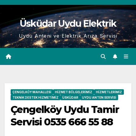
Skip
to
Üsküdar Uydu Elektrik
content
Uydu Anteni ve Elektrik Arıza Servisi
ÇENGELKÖY MAHALLESI
HIZMET BÖLGELERIMIZ
HIZMETLERIMIZ
TEKNIK DESTEK HIZMETIMIZ
ÜSKÜDAR
UYDU ANTEN SERVISI
Çengelköy Uydu Tamir
Servisi 0535 666 55 88