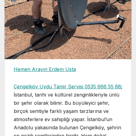
Hemen Arayın Erdem Usta
Çengelköy Uydu Tamir Servisi 0535 666 55 88
;
İstanbul, tarihi ve kültürel zenginlikleriyle ünlü
bir şehir olarak bilinir. Bu büyüleyici şehir,
birçok semtiyle farklı yaşam tarzlarına ve
atmosferlere ev sahipliği yapar. İstanbul’un
Anadolu yakasında bulunan Çengelköy, şehrin
en nezih semtlerinden biridir. Hem doğal