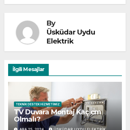
By
Üsküdar Uydu
Elektrik
İlgili Mesajlar
TEKNIK DESTEK HIZMETIMIZ
TV Duvara Montaj Kaç cm
Olmalı?
ARA 25, 2024
ÜSKÜDAR UYDU ELEKTRIK