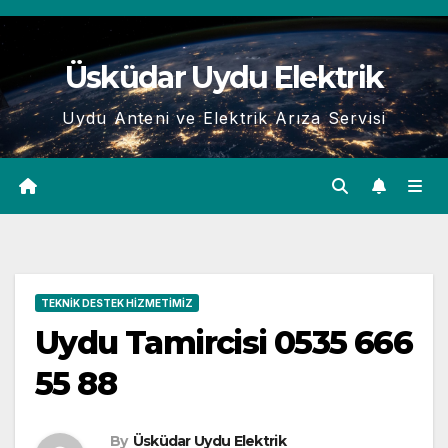
Skip
to
Üsküdar Uydu Elektrik
content
Uydu Anteni ve Elektrik Arıza Servisi
TEKNIK DESTEK HIZMETIMIZ
Uydu Tamircisi 0535 666
55 88
By
Üsküdar Uydu Elektrik