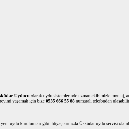
sküdar Uyducu
olarak uydu sistemlerinde uzman ekibimizle montaj, arız
deneyimi yaşamak için bize
0535 666 55 88
numaralı telefondan ulaşabilir
a yeni uydu kurulumları gibi ihtiyaçlarınızda Üsküdar uydu servisi olar