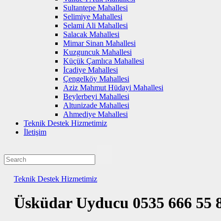
Sultantepe Mahallesi
Selimiye Mahallesi
Selami Ali Mahallesi
Salacak Mahallesi
Mimar Sinan Mahallesi
Kuzguncuk Mahallesi
Küçük Çamlıca Mahallesi
İcadiye Mahallesi
Çengelköy Mahallesi
Aziz Mahmut Hüdayi Mahallesi
Beylerbeyi Mahallesi
Altunizade Mahallesi
Ahmediye Mahallesi
Teknik Destek Hizmetimiz
İletişim
Teknik Destek Hizmetimiz
Üsküdar Uyducu 0535 666 55 