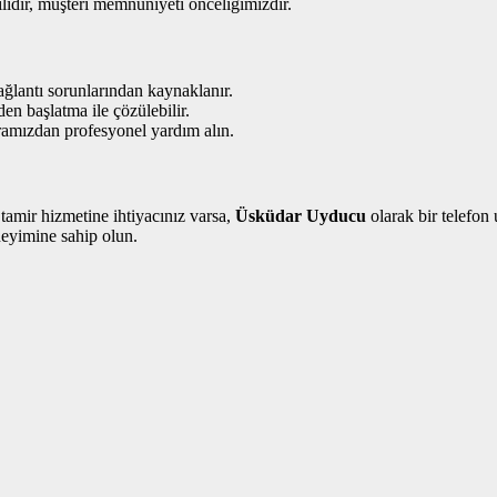
lidir, müşteri memnuniyeti önceliğimizdir.
ağlantı sorunlarından kaynaklanır.
en başlatma ile çözülebilir.
mızdan profesyonel yardım alın.
tamir hizmetine ihtiyacınız varsa,
Üsküdar Uyducu
olarak bir telefon
neyimine sahip olun.