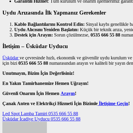
Garantili Hizmet
: Tüm kurulum ve onarım işlemlerimiz garanti
Uydu Arızasında İlk Yapmanız Gerekenler
Kablo Bağlantılarını Kontrol Edin:
Sinyal kaybı genellikle b
Uydu Alıcısını Yeniden Başlatın:
Küçük bir teknik arıza, yenid
Destek için Arayın:
Sorun çözülmezse,
0535 666 55 88
numara
İletişim – Üsküdar Uyducu
Üsküdar
ve çevresinde hızlı, ekonomik ve güvenilir uydu kurulum ve 
için bizi
0535 666 55 88
numarasından arayın ve kaliteli bir yayın de
Unutmayın, Bizim İçin Değerlisiniz!
En Yakın Tamirhanemize Hemen Uğrayın!
Güvenli Onarım İçin Hemen
Arayın
!
Çanak Anten ve Elektrikçi Hizmeti İçin Bizimle
İletişime Geçin
!
Yazı
Led Spot Lamba Tamiri 0535 666 55 88
Üsküdar İcadiye Uyducu 0535 666 55 88
gezinmesi