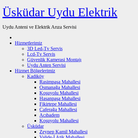
Skip
Üsküdar Uydu Elektrik
to
content
Uydu Anteni ve Elektrik Arıza Servisi
Hizmetlerimiz
3D Led-Tv Servis
Lcd-Tv Servis
Güvenlik Kamerasi Montajı
Uydu Anten Servisi
Hizmet Bölgelerimiz
Kadiköy
Rasimpaşa Mahallesi
Osmanağa Mahallesi
Koşuyolu Mahallesi
Hasanpaşa Mahallesi
Fikirtepe Mahallesi
Caferağa Mahallesi
Acıbadem
Koşuyolu Mahallesi
Üsküdar
Zeynep Kamil Mahallesi
Valide-İ Atik Mahallesi