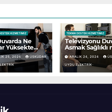
DESTEK HIZMETIMIZ
TEKNIK DESTEK HIZMETIMIZ
Duvarda Ne
Televizyonu Du
ar Yüksekte
Asmak Sağlıklı 
lı?
IK 25, 2024
ÜSKÜDAR
ARALIK 24, 2024
Ü
LEKTRIK
UYDU ELEKTRIK
ik