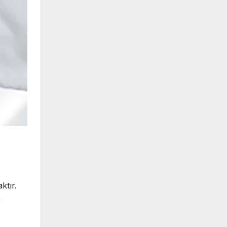
z
ktır.
e