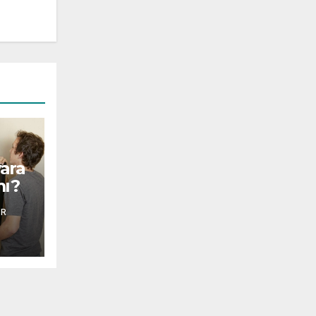
ara
mı?
AR