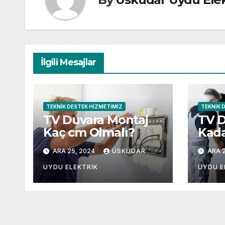
İlgili Mesajlar
TEKNIK DESTEK HIZMETIMIZ
TEKNIK 
TV Duvara Montaj
TV 
Kaç cm Olmalı?
Kada
Olma
ARA 25, 2024
ÜSKÜDAR
ARA 2
UYDU ELEKTRIK
UYDU E