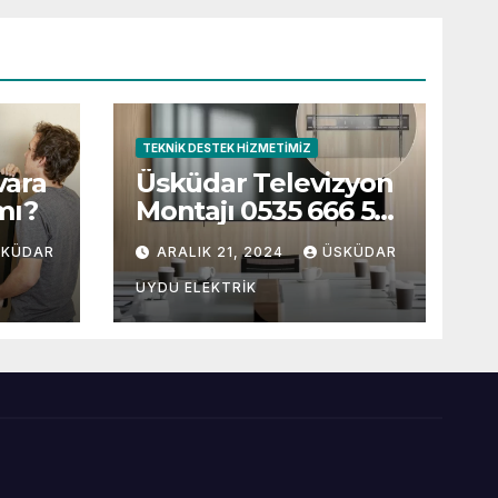
TEKNIK DESTEK HIZMETIMIZ
vara
Üsküdar Televizyon
mı?
Montajı 0535 666 55
88
SKÜDAR
ARALIK 21, 2024
ÜSKÜDAR
UYDU ELEKTRIK