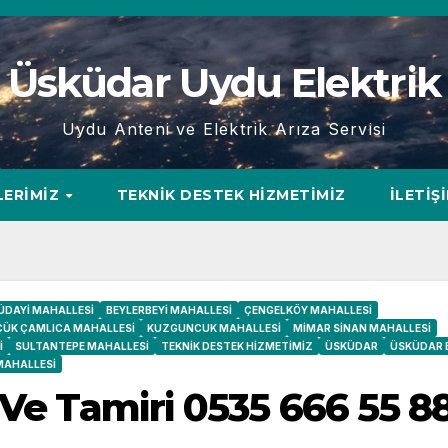
Üsküdar Uydu Elektrik
Uydu Anteni ve Elektrik Arıza Servisi
LERIMIZ
TEKNIK DESTEK HIZMETIMIZ
İLETIŞ
DAYI MAHALLESI
BEYLERBEYI MAHALLESI
ÇENGELKÖY MAHALLESI
ÇÜK ÇAMLICA MAHALLESI
KUZGUNCUK MAHALLESI
MIMAR SINAN MAHALLESI
I
SULTANTEPE MAHALLESI
TEKNIK DESTEK HIZMETIMIZ
ÜSKÜDAR
ÜSKÜDAR 
MAHALLESI
 Ve Tamiri 0535 666 55 8