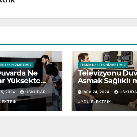
DESTEK HIZMETIMIZ
TEKNIK DESTEK HIZMETIMIZ
Duvarda Ne
Televizyonu Duv
r Yüksekte
Asmak Sağlıklı 
lı?
5, 2024
ÜSKÜDAR
ARA 24, 2024
ÜSKÜD
LEKTRIK
UYDU ELEKTRIK