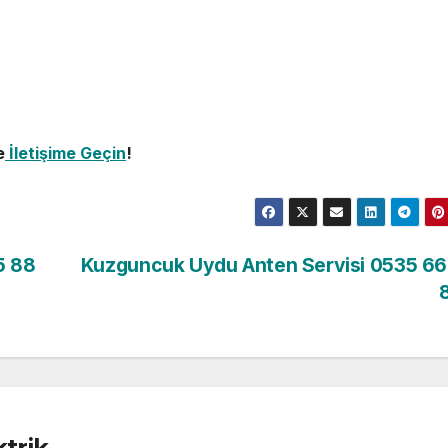
e
İletişime Geçin
!
5 88
Kuzguncuk Uydu Anten Servisi 0535 66
trik