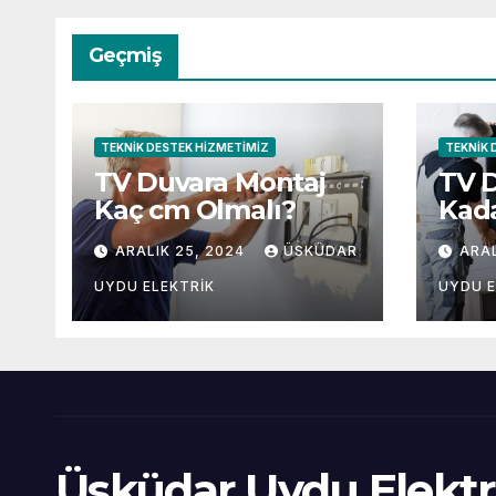
Geçmiş
TEKNIK DESTEK HIZMETIMIZ
TEKNIK 
TV Duvara Montaj
TV 
Kaç cm Olmalı?
Kad
Olma
ARALIK 25, 2024
ÜSKÜDAR
ARAL
UYDU ELEKTRIK
UYDU E
Üsküdar Uydu Elektr