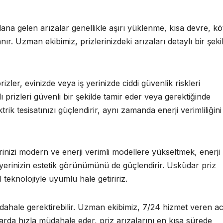
na gelen arızalar genellikle aşırı yüklenme, kısa devre, kö
r. Uzman ekibimiz, prizlerinizdeki arızaları detaylı bir şeki
rizler, evinizde veya iş yerinizde ciddi güvenlik riskleri
lı prizleri güvenli bir şekilde tamir eder veya gerektiğinde
ktrik tesisatınızı güçlendirir, aynı zamanda enerji verimliliğini
rinizi modern ve enerji verimli modellere yükseltmek, enerji
 yerinizin estetik görünümünü de güçlendirir. Üsküdar priz
 teknolojiyle uyumlu hale getiririz.
üdahale gerektirebilir. Uzman ekibimiz, 7/24 hizmet veren ac
arda hızla müdahale eder, priz arızalarını en kısa sürede