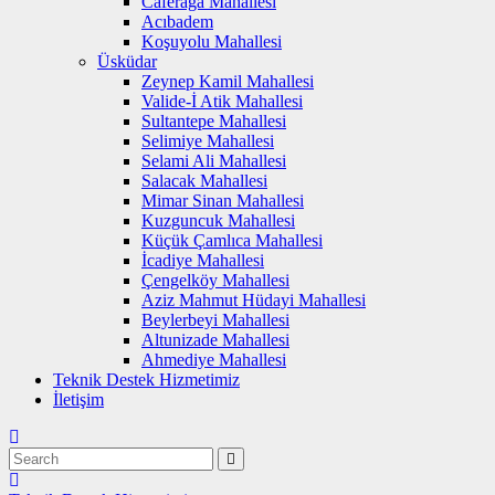
Caferağa Mahallesi
Acıbadem
Koşuyolu Mahallesi
Üsküdar
Zeynep Kamil Mahallesi
Valide-İ Atik Mahallesi
Sultantepe Mahallesi
Selimiye Mahallesi
Selami Ali Mahallesi
Salacak Mahallesi
Mimar Sinan Mahallesi
Kuzguncuk Mahallesi
Küçük Çamlıca Mahallesi
İcadiye Mahallesi
Çengelköy Mahallesi
Aziz Mahmut Hüdayi Mahallesi
Beylerbeyi Mahallesi
Altunizade Mahallesi
Ahmediye Mahallesi
Teknik Destek Hizmetimiz
İletişim