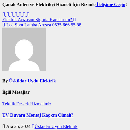
Çanak Anten ve Elektrikçi Hizmeti İçin Bizimle
İletişime Geçin
!
Yazı
Elektrik Arızasını Sigorta Karşılar mı?
Led Spot Lamba Arızası 0535 666 55 88
gezinmesi
By
Üsküdar Uydu Elektrik
İlgili Mesajlar
Teknik Destek Hizmetimiz
TV Duvara Montaj Kaç cm Olmalı?
Ara 25, 2024
Üsküdar Uydu Elektrik