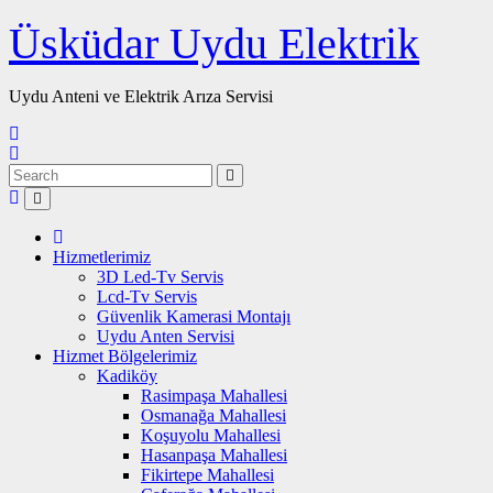
Skip
Üsküdar Uydu Elektrik
to
content
Uydu Anteni ve Elektrik Arıza Servisi
Hizmetlerimiz
3D Led-Tv Servis
Lcd-Tv Servis
Güvenlik Kamerasi Montajı
Uydu Anten Servisi
Hizmet Bölgelerimiz
Kadiköy
Rasimpaşa Mahallesi
Osmanağa Mahallesi
Koşuyolu Mahallesi
Hasanpaşa Mahallesi
Fikirtepe Mahallesi